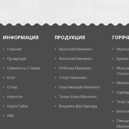
ИНФОРМАЦИЯ
ПРОДУКЦИЯ
ГОРЯЧ
Главная
Мужской Манекен
Мужск
Продукция
Женский Манекен
Брюки
Свяжитесь С Нами
Ребенка Манекен
Мужск
Стекл
Блог
Спорт Манекен
Манек
О Нас
Пластиковый Манекен
Одежд
Новости
Ткань Кожи Манекен
Тела С
Карта Сайта
Вешалка Для Одежды
Безго
XML
Глянце
Манек