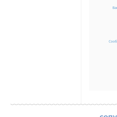
Ва
Соо