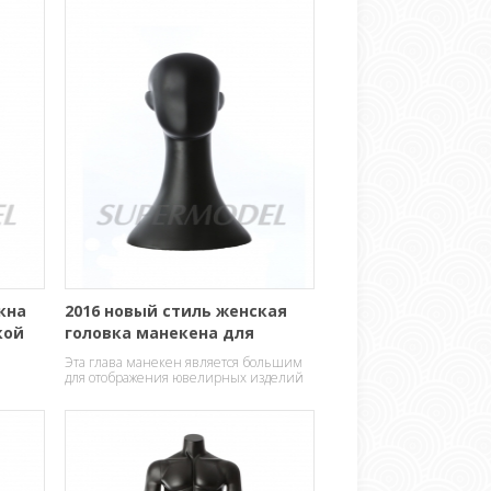
кна
2016 новый стиль женская
кой
головка манекена для
продажи
Эта глава манекен является большим
для отображения ювелирных изделий
или волос. Голова в красивые
абстрактные яйцо дизайн.