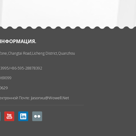
ИНФОРМАЦИЯ.
 Zone,Changtai Road,Licheng District,Quanzhou
93995/+86-595-28878392
8069099
0629
Jasonxu@wowell.net
ектронной Почте: