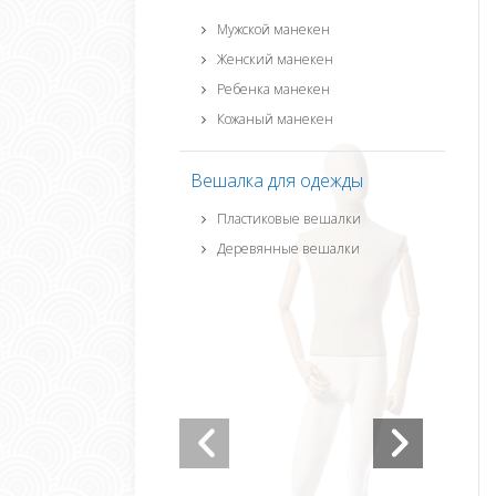
Мужской манекен
Женский манекен
Ребенка манекен
Кожаный манекен
Вешалка для одежды
Пластиковые вешалки
Деревянные вешалки