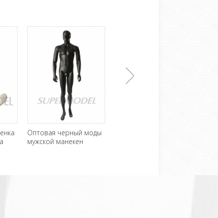
下
енка
Оптовая черный моды
Дешевые безголовый
Секс
а
мужской манекен
манекен мужчины на
ноги
продажу
пока
一
张