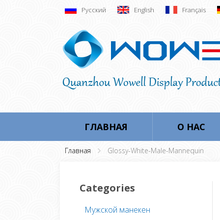
Русский
English
Français
ГЛАВНАЯ
О НАС
Главная
Glossy-White-Male-Mannequin
Categories
Мужской манекен