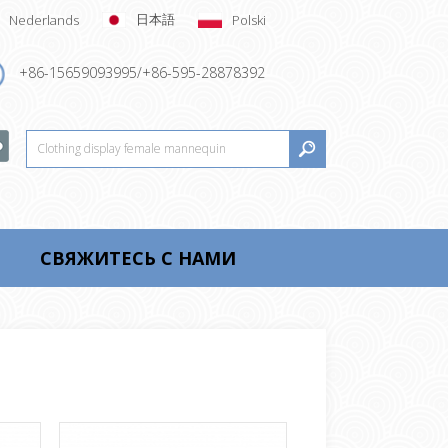
日本語
Nederlands
Polski
+86-15659093995/+86-595-28878392
СВЯЖИТЕСЬ С НАМИ