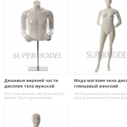
Дешевые верхней части
Мода магазин окна дис
дисплея тела мужской
глянцевый женский
манекен для продажи
манекены
Этот стиль манекен две руки загнуты
Это сексуальный стиль манекен
вперед. Руки и руки являются
руки за back.come со стеклом баз
съемными, чтобы сделать изменения
одежду легко и быстро.