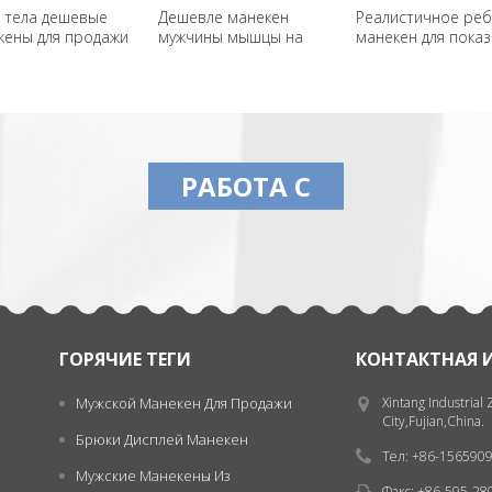
 тела дешевые
Дешевле манекен
Реалистичное реб
кены для продажи
мужчины мышцы на
манекен для показ
продажу
РАБОТА С
ГОРЯЧИЕ ТЕГИ
КОНТАКТНАЯ 
Мужской Манекен Для Продажи
Xintang Industrial
City,Fujian,China.
Брюки Дисплей Манекен
Тел: +86-156590
Мужские Манекены Из
Факс: +86-595-2