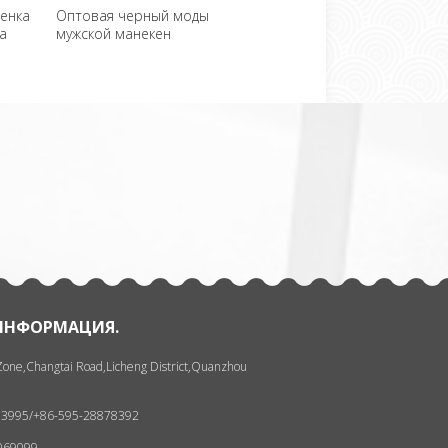
енка
Оптовая черный моды
Дешевые безголовый
Секс
а
мужской манекен
манекен мужчины на
ноги
продажу
пока
一
张
ИНФОРМАЦИЯ.
 Zone,Changtai Road,Licheng District,Quanzhou
93995/+86-595-28878392
8069099