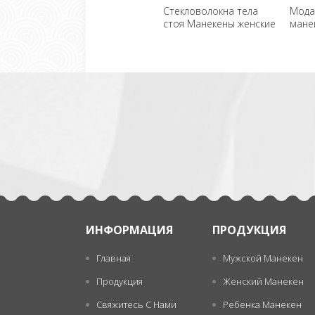
Стекловолокна тела
Мода
стоя Манекены женские
мане
оптом
一
张
ИНФОРМАЦИЯ
ПРОДУКЦИЯ
Главная
Мужской Манекен
Продукция
Женский Манекен
Свяжитесь С Нами
Ребенка Манекен