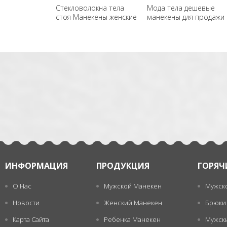
Стекловолокна тела
Мода тела дешевые
стоя Манекены женские
манекены для продажи
оптом
一
张
ИНФОРМАЦИЯ
ПРОДУКЦИЯ
ГОРЯЧ
О Нас
Мужской Манекен
Мужск
Новости
Женский Манекен
Брюки
Карта Сайта
Ребенка Манекен
Мужск