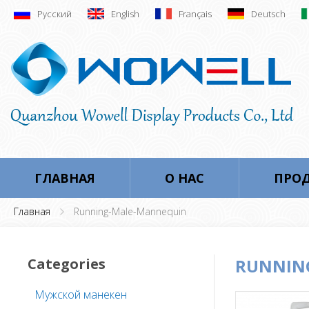
Русский
English
Français
Deutsch
ГЛАВНАЯ
О НАС
ПРО
Главная
Running-Male-Mannequin
Categories
RUNNIN
Мужской манекен