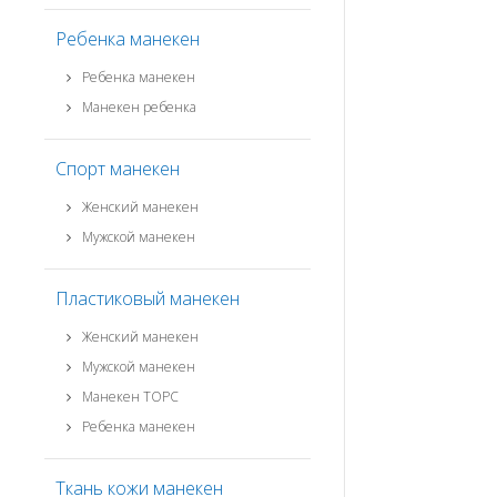
Ребенка манекен
Ребенка манекен
Манекен ребенка
Спорт манекен
Женский манекен
Мужской манекен
Пластиковый манекен
Женский манекен
Мужской манекен
Манекен ТОРС
Ребенка манекен
Ткань кожи манекен