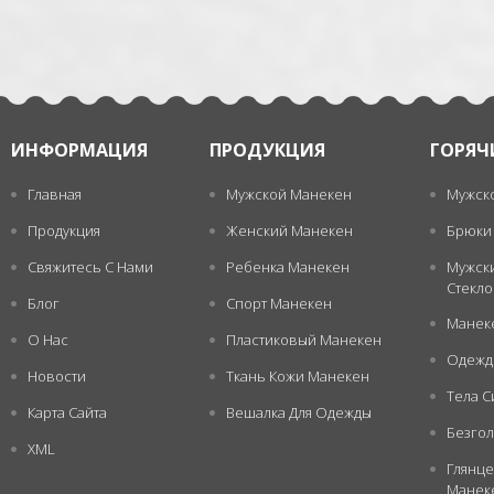
ИНФОРМАЦИЯ
ПРОДУКЦИЯ
ГОРЯЧ
Главная
Мужской Манекен
Мужск
Продукция
Женский Манекен
Брюки
Свяжитесь С Нами
Ребенка Манекен
Мужск
Стекл
Блог
Спорт Манекен
Манек
О Нас
Пластиковый Манекен
Одежд
Новости
Ткань Кожи Манекен
Тела С
Карта Сайта
Вешалка Для Одежды
Безго
XML
Глянце
Манек