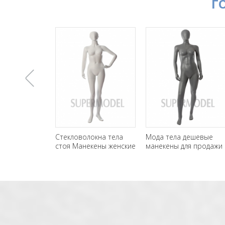
Г
上
Стекловолокна тела
Мода тела дешевые
стоя Манекены женские
манекены для продажи
оптом
一
张