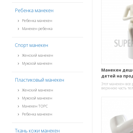
Ребенка манекен
Ребенка манекен
Манекен ребенка
Спорт манекен
Женский манекен
Мужской манекен
Манекен деш
детей на про
Пластиковый манекен
Этот манекен все 
верхнюю часть тел
Женский манекен
съемными. Голова
абстрактный дизай
Мужской манекен
деревянных стула)
Манекен ТОРС
Ребенка манекен
Ткань кожи манекен