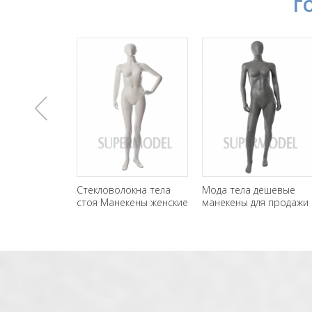
Г
上
Стекловолокна тела
Мода тела дешевые
стоя Манекены женские
манекены для продажи
оптом
一
张